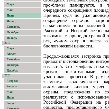
про-блемы планируется, в 
Март
очередного сокращения площад
Май
Причем, судя по уже анонсир
Июнь
сокращение серьезно затрон
Июль
сложившиеся зоны массовой р
Сентябрь
Ржевский и Невский лесопарк
Октябрь
значимые с природоохранной 
Ноябрь
рек, чу-дом сохранившиеся ле
2019
биологической ценности.
Март
Август
Продолжающаяся застройка пр
Сентябрь
приводит к столкновению интере
Октябрь
и властей. Этот конфликт, похоже
Декабрь
чревато значительными из
2020
участников процесса. В рамк
Февраль
элементы экологического ка
агломерации: оценка угроз,
Апрель
охраны, предложения по со
Май
реализуется с использование
Июль
Российской Федерации на ра
Август
общества, предоставленного 
Сентябрь