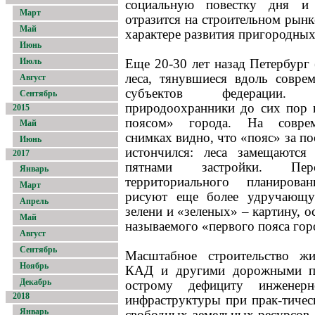
социальную повестку дня и
Март
отразится на строительном рын
Май
характере развития пригородных
Июнь
Июль
Еще 20-30 лет назад Петербург
леса, тянувшиеся вдоль совре
Август
субъектов федерации
Сентябрь
природоохранники до сих пор
2015
поясом» города. На совре
Май
снимках видно, что «пояс» за п
Июнь
истончился: леса замещаютс
2017
пятнами застройки. Пер
Январь
территориального планиро
Март
рисуют еще более удручающу
Апрель
зелени и «зеленых» – картину, о
Май
называемого «первого пояса гор
Август
Сентябрь
Масштабное строительство жи
Ноябрь
КАД и другими дорожными пр
Декабрь
острому дефициту инженер
2018
инфраструктуры при прак-тичес
Январь
свободных земельных ресурсов.