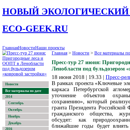
НОВЫЙ ЭКОЛОГИЧЕСКИЙ
ECO-GEEK.RU
Главная
Новости
Наши проекты
Главная
>
Новости
>
Все материалы по
Пресс-тур 27 июня: Пригород
Ленобласти под бульдозером 
18 июня 2018 | 19.33 |
Пресс-рел
В рамках проекта «Ключевые эл
Новости
каркаса Петербургской агломе
Все материалы по дате
уточнение объектов охран
2014
сохранению», который реализуе
Сентябрь
гранта Президента Российской 
Октябрь
гражданского общества, жур
Ноябрь
обсудят: как природоохран
Декабрь
ближайшие годы будет влиять
2016