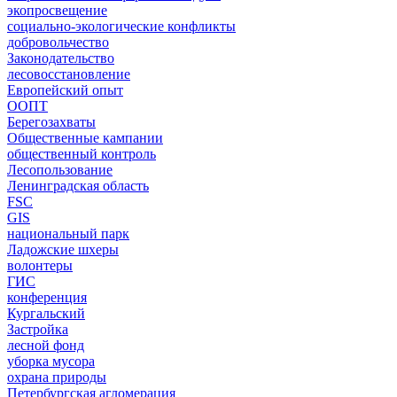
экопросвещение
социально-экологические конфликты
добровольчество
Законодательство
лесовосстановление
Европейский опыт
ООПТ
Берегозахваты
Общественные кампании
общественный контроль
Лесопользование
Ленинградская область
FSC
GIS
национальный парк
Ладожские шхеры
волонтеры
ГИС
конференция
Кургальский
Застройка
лесной фонд
уборка мусора
охрана природы
Петербургская агломерация