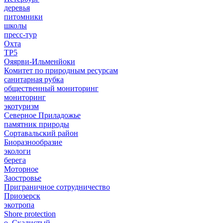
деревья
питомники
школы
пресс-тур
Охта
ТР5
Ояярви-Ильменйоки
Комитет по природным ресурсам
санитарная рубка
общественный мониторинг
мониторинг
экотуризм
Северное Приладожье
памятник природы
Сортавальский район
Биоразнообразие
экологи
берега
Моторное
Заостровье
Приграничное сотрудничество
Приозерск
экотропа
Shore protection
о. Скалистый