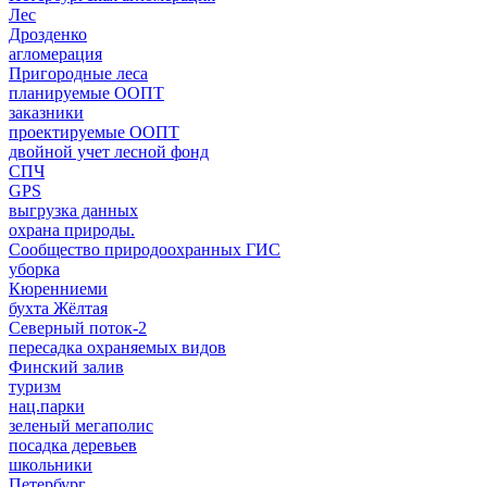
Лес
Дрозденко
агломерация
Пригородные леса
планируемые ООПТ
заказники
проектируемые ООПТ
двойной учет лесной фонд
СПЧ
GPS
выгрузка данных
охрана природы.
Сообщество природоохранных ГИС
уборка
Кюренниеми
бухта Жёлтая
Северный поток-2
пересадка охраняемых видов
Финский залив
туризм
нац.парки
зеленый мегаполис
посадка деревьев
школьники
Петербург