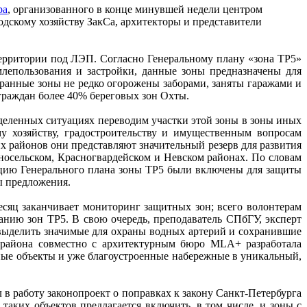
ра
, организованного в конце минувшей недели центром
скому хозяйству ЗакСа, архитекторы и представители
территории под ЛЭП. Согласно Генеральному плану «зона ТР5»
млепользования и застройки, данные зоны предназначены для
хранные зоны не редко огорожены заборами, заняты гаражами и
граждан более 40% береговых зон Охты.
ределенных ситуациях переводим участки этой зоны в зоны иных
у хозяйству, градостроительству и имущественным вопросам
их районов они представляют значительный резерв для развития
осельском, Красногвардейском и Невском районах. По словам
акцию Генерального плана зоны ТР5 были включены для защиты
ы предложения.
сяц заканчивает мониторинг защитных зон; всего волонтерам
анию зон ТР5. В свою очередь, преподаватель СПбГУ, эксперт
 выделить значимые для охраны водных артерий и сохранившие
 района совместно с архитектурным бюро МLА+ разработала
ые объекты и уже благоустроенные набережные в уникальный,
 в работу законопроект о поправках к закону Санкт-Петербурга
аких объектов предлагается включить, в том числе, и зоны с