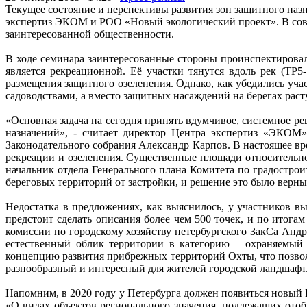
Текущее состояние и перспективы развития зон защитного наз
экспертиз ЭКОМ и РОО «Новый экологический проект». В сове
заинтересованной общественности.
В ходе семинара заинтересованные стороны проинспектировал
является рекреационной. Её участки тянутся вдоль рек (ТР
размещения защитного озеленения. Однако, как убедились уча
садоводствами, а вместо защитных насаждений на берегах рас
«Основная задача на сегодня принять вдумчивое, системное ре
назначений», - считает директор Центра экспертиз «ЭКОМ»
Законодательного собрания Александр Карпов. В настоящее вре
рекреации и озеленения. Существенные площади относительн
начальник отдела Генерального плана Комитета по градостро
береговых территорий от застройки, и решение это было верн
Недостатка в предложениях, как выяснилось, у участников 
предстоит сделать описания более чем 500 точек, и по итог
комиссии по городскому хозяйству петербургского ЗакСа Анд
естественный облик территории в категорию – охраняемый
концепцию развития прибрежных территорий Охты, что позво
разнообразный и интересный для жителей городской ландшафт
Напомним, в 2020 году у Петербурга должен появиться новый Г
«О видах объектов регионального значения, подлежащих отоб