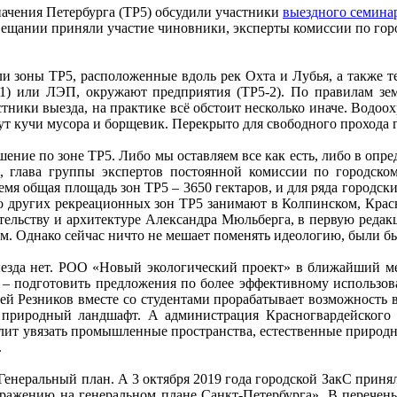
начения Петербурга (ТР5) обсудили участники
выездного семина
щании приняли участие чиновники, эксперты комиссии по город
и зоны ТР5, расположенные вдоль рек Охта и Лубья, а также 
5-1) или ЛЭП, окружают предприятия (ТР5-2). По правилам зе
стники выезда, на практике всё обстоит несколько иначе. Водоо
тут кучи мусора и борщевик. Перекрыто для свободного прохода 
шение по зоне ТР5. Либо мы оставляем все как есть, либо в оп
, глава группы экспертов постоянной комиссии по городском
мя общая площадь зон ТР5 – 3650 гектаров, и для ряда городск
о других рекреационных зон ТР5 занимают в Колпинском, Красн
ительству и архитектуре Александра Мюльберга, в первую ред
ым. Однако сейчас ничто не мешает поменять идеологию, были б
выезда нет. РОО «Новый экологический проект» в ближайший ме
ам – подготовить предложения по более эффективному использов
рей Резников вместе со студентами прорабатывает возможность
 природный ландшафт. А администрация Красногвардейского
лит увязать промышленные пространства, естественные природн
.
енеральный план. А 3 октября 2019 года городской ЗакС принял
ражению на генеральном плане Санкт-Петербурга». В перечень т