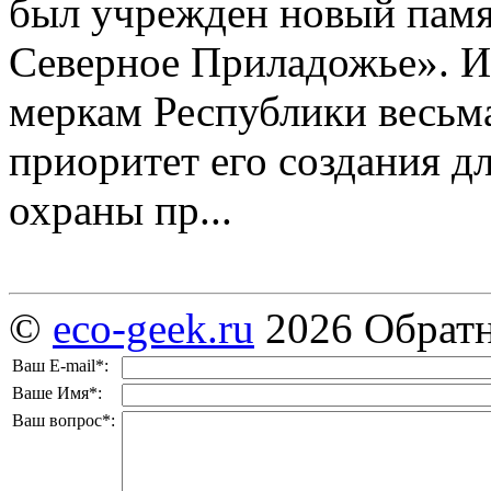
был учрежден новый пам
Северное Приладожье». И
меркам Республики весьма 
приоритет его создания д
охраны пр...
©
eco-geek.ru
2026
Обратн
Ваш E-mail
*
:
Ваше Имя
*
:
Ваш вопрос
*
: