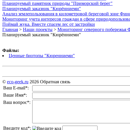
Планируемый памятник природы "Приморский берег"
Планируемый заказник "Кюрённиеми"
Анализ землепользования в километровой береговой зоне Фин
Мониторинг учета интересов граждан в сфере природопользов
Поймай жука. Вместе спасем лес от застройки
Главная
>
Наши проекты
>
Мониторинг северного побережья Ф
Планируемый заказник "Кюрённиеми"
Файлы:
Ценные биотопы "Кюренниеми"
©
eco-geek.ru
2026
Обратная связь
Ваш E-mail
*
:
Ваше Имя
*
:
Ваш вопрос
*
:
Введите код
*
: